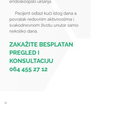
endoskospski uklanja.
Pacijent odlazi kući istog dana a
povratak redovnim aktivnostima i
svakodnevnom životu unutar samo
nekoliko dana.
ZAKAŽITE BESPLATAN
PREGLED I
KONSULTACIJU
064 455 27 12