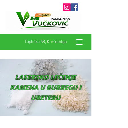
Toplička 53, Kuršumlija
LASERSKO LEČENJE
KAMENA U BUBREGU I
URETERU