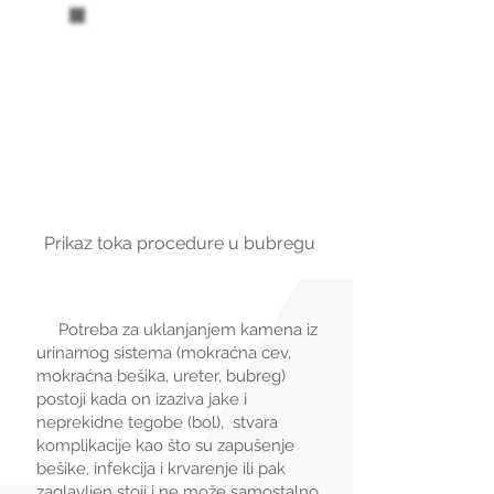
Prikaz toka procedure u bubregu
Potreba za uklanjanjem kamena iz
urinarnog sistema (mokraćna cev,
mokraćna bešika, ureter, bubreg)
postoji kada on izaziva jake i
neprekidne tegobe (bol), stvara
komplikacije kao što su zapušenje
bešike, infekcija i krvarenje ili pak
zaglavljen stoji i ne može samostalno