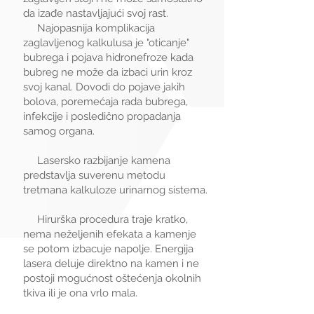
da izađe nastavljajući svoj rast.
Najopasnija komplikacija
zaglavljenog kalkulusa je "oticanje"
bubrega i pojava hidronefroze kada
bubreg ne može da izbaci urin kroz
svoj kanal. Dovodi do pojave jakih
bolova, poremećaja rada bubrega,
infekcije i posledično propadanja
samog organa.
Lasersko razbijanje kamena
predstavlja suverenu metodu
tretmana kalkuloze urinarnog sistema.
Hirurška procedura traje kratko,
nema neželjenih efekata a kamenje
se potom izbacuje napolje. Energija
lasera deluje direktno na kamen i ne
postoji mogućnost oštećenja okolnih
tkiva ili je ona vrlo mala.