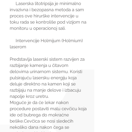
Laserska litotripsija je minimalno
invazivna i bezopasna metoda a sam
proces ove hirurške intervencije u
toku rada se kontroliše pod vizijom na
monitoru u operacionoj sali.
Intervencije Holmijum (Holmium)
laserom
Predstavlja laserski sistem razvijen za
razbijanje kamenja u čitavom
delovima urinarnom sistemu. Koristi
pulsirajuću lasersku energiju koja
deluje direktno na kamen koji se
razbijaju na manje delove i izbacuju
napolje kroz uretru.
Moguće je da će lekar nakon
procedure postaviti malu cevčicu koja
ide od bubrega do mokraćne
bešike.Cevčica se nosi sledećih
nekoliko dana nakon čega se