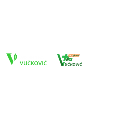
Saradnja sa osiguravajućim kućama
Poliklinika Vučković
Toplička 53, Kuršumlija