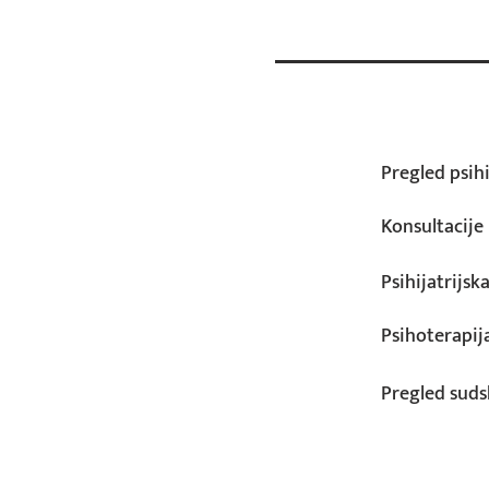
Pregled psihi
Konsultacije
Psihijatrijsk
Psihoterapij
Pregled suds