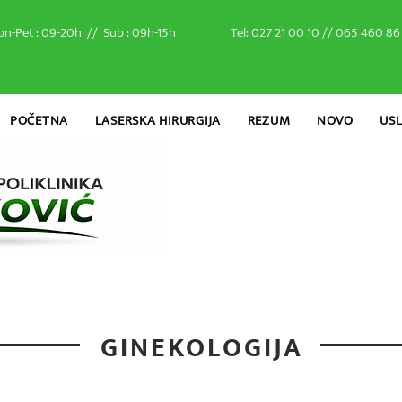
on-Pet : 09-20h // Sub : 09h-15h
Tel: 027 21 00 10 // 065 460 86
POČETNA
LASERSKA HIRURGIJA
REZUM
NOVO
US
GINEKOLOGIJA