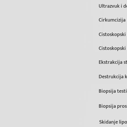
Ultrazvuk i d
Cirkumcizija 
Cistoskopski
Cistoskopski
Ekstrakcija s
Destrukcija 
Biopsija test
Biopsija pros
Skidanje li