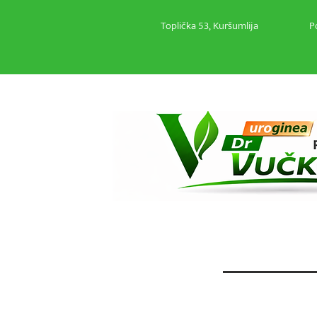
Toplička 53, Kuršumlija
P