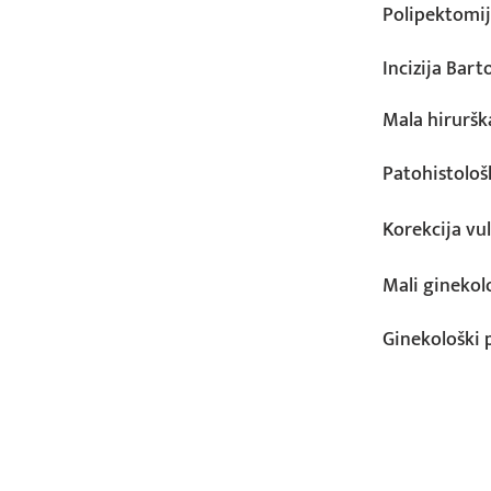
Polipektomij
Incizija Bart
Mala hiruršk
Patohistološ
Korekcija vu
Mali ginekolo
Ginekološki p